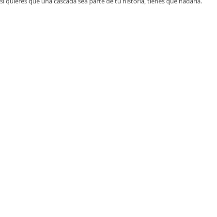
i quieres que una cascada sea parte de tu historia, tienes que nadarla.