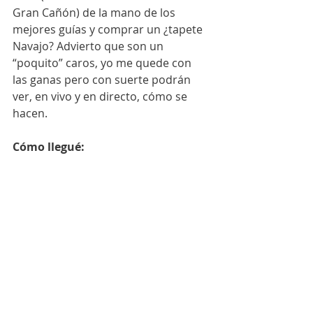
Gran Cañón) de la mano de los 
mejores guías y comprar un ¿tapete 
Navajo? Advierto que son un 
“poquito” caros, yo me quede con 
las ganas pero con suerte podrán 
ver, en vivo y en directo, cómo se 
hacen. 
Cómo llegué:
Volé de la Ciudad de México a 
Phoenix con Delta Airlines. Pueden 
rentar un coche en el Aeropuerto y 
dirigirse a Cameron para recorrer la 
reserva Navajo. 