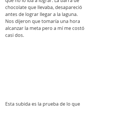
que no lo iba a lograr. La barra de 
chocolate que llevaba, desapareció 
antes de lograr llegar a la laguna. 
Nos dijeron que tomaría una hora 
alcanzar la meta pero a mí me costó 
casi dos.
Esta subida es la prueba de lo que 
sería el día siguiente y la 
recomendación es, si las sufres 
mucho mejor contrata un caballo al 