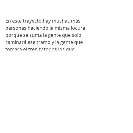
En este trayecto hay muchas más 
personas haciendo la misma locura 
porque se suma la gente que solo 
caminará ese tramo y la gente que 
tomará el tren (y todos los que 
vienen de regreso porque ya a estás 
alturas, el camino es de ida y vuelta).  
Me volví a sentir turista pero 
feliz de 
saber que yo había tomado el 
camino largo para llegar.
 Hay 
lugares que parecen más bonitos 
solo por el trabajo que costó llegar a 
ellos. Para muchos de los que hoy 
caminaban conmigo, era solo el 
inicio. El “entre” entre ellos y Machu 
Picchu. Pero para mí, 
era el final de 