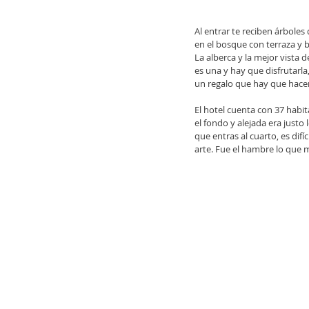
Al entrar te reciben árboles 
en el bosque con terraza y 
La alberca y la mejor vista 
es una y hay que disfrutarla
un regalo que hay que hacer
El hotel cuenta con 37 habi
el fondo y alejada era justo 
que entras al cuarto, es difí
arte. Fue el hambre lo qu