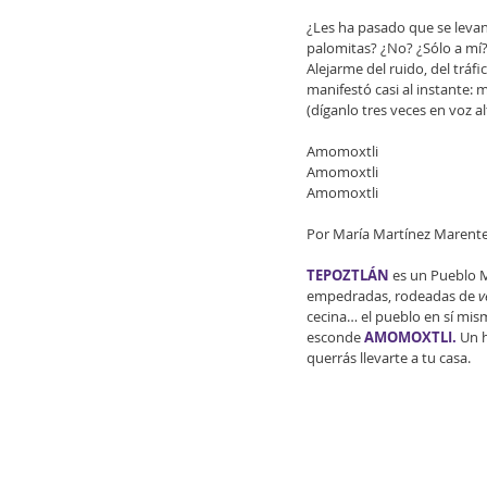
¿Les ha pasado que se levan
palomitas? ¿No? ¿Sólo a mí?
Alejarme del ruido, del tráfi
manifestó casi al instante:
(díganlo tres veces en voz a
Amomoxtli
Amomoxtli
Amomoxtli
Por María Martínez Marent
TEPOZTLÁN
 es un Pueblo 
empedradas, rodeadas de 
v
cecina… el pueblo en sí mism
esconde 
AMOMOXTLI.
 Un 
querrás llevarte a tu casa.