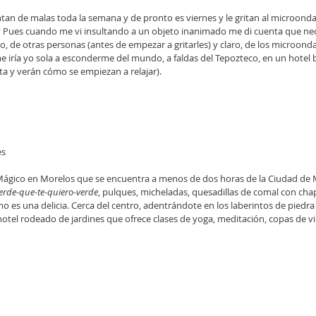
tan de malas toda la semana y de pronto es viernes y le gritan al microond
 Pues cuando me vi insultando a un objeto inanimado me di cuenta que nece
co, de otras personas (antes de empezar a gritarles) y claro, de los microondas
 me iría yo sola a esconderme del mundo, a faldas del Tepozteco, en un hotel
lta y verán cómo se empiezan a relajar). 
es
Mágico en Morelos que se encuentra a menos de dos horas de la Ciudad de M
erde-que-te-quiero-verde
, pulques, micheladas, quesadillas de comal con chap
o es una delicia. Cerca del centro, adentrándote en los laberintos de piedra 
hotel rodeado de jardines que ofrece clases de yoga, meditación, copas de v