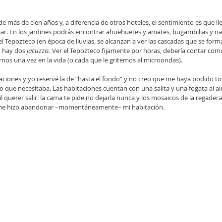
de más de cien años y, a diferencia de otros hoteles, el sentimiento es que ll
bar. En los jardines podrás encontrar ahuehuetes y amates, bugambilias y nar
del Tepozteco (en época de lluvias, se alcanzan a ver las cascadas que se forma
, hay dos 
jacuzzis
. Ver el Tepozteco fijamente por horas, debería contar como
nos una vez en la vida (o cada que le gritemos al microondas). 
taciones y yo reservé la de “hasta el fondo” y no creo que me haya podido to
lo que necesitaba. Las habitaciones cuentan con una salita y una fogata al air
cil querer salir: la cama te pide no dejarla nunca y los mosaicos de la regade
e me hizo abandonar –momentáneamente– mi habitación. 