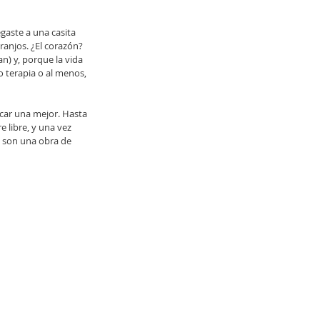
egaste a una casita 
anjos. ¿El corazón? 
n) y, porque la vida 
 terapia o al menos, 
car una mejor. Hasta 
e libre, y una vez 
ra son una obra de 