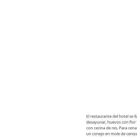
El restaurante del hotel se l
desayunar, huevos con flor d
con cecina de res. Para cen
un conejo en mole de ceniza.