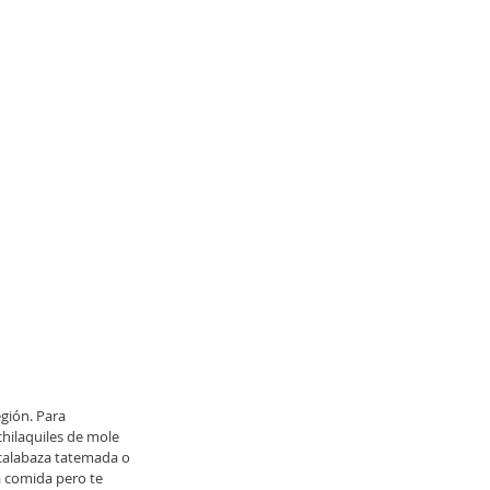
gión. Para 
chilaquiles de mole 
 calabaza tatemada o 
a comida pero te 