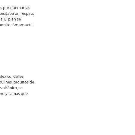
as por quemar las 
sitaba un respiro. 
. El plan se 
 bonito: Amomoxtli 
éxico. Calles 
ulines, taquitos de 
volcánica, se 
ino y camas que 